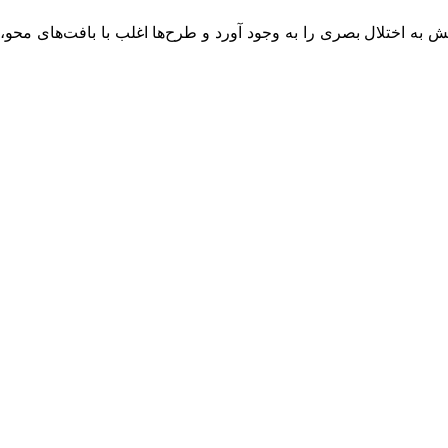
(Halftone Printing) دهه ۱۹۵۰ و ۱۹۶۰ یک بافت نقطه ‌ای ایجاد می‌ کرد؛ در مقابل، عصر گرانج (Grunge) دهه ۱۹۹۰، گرایش به اختلال بصری را به وجود آورد و طرح‌ها اغلب با بافت‌های محو،