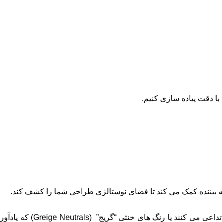
ا دقت پیاده ‌سازی کنیم.
به بیننده کمک می‌ کند تا فضای نوستالژی طراحی شما را کشف کند.
ترکیب ‌های رنگی خاصی وجود دارند که فوراً یک مقطع زمانی خاص را تداعی می ‌کنند؛ مانند رنگ ‌های خردلی خاکی که اوایل دهه ۱۹۷۰ را تداعی می کنند یا رنگ‌ های خنثی “گریج” (Greige Neutrals) که یادآور